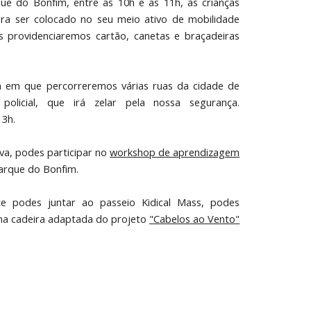
ue do Bonfim, entre as 10h e as 11h, as crianças
para ser colocado no seu meio ativo de mobilidade
 Nós providenciaremos cartão, canetas e braçadeiras
ra em que percorreremos várias ruas da cidade de
olicial, que irá zelar pela nossa segurança.
13h.
iva, podes participar no
workshop de aprendizagem
Parque do Bonfim.
e podes juntar ao passeio Kidical Mass, podes
 na cadeira adaptada do projeto
"Cabelos ao Vento"