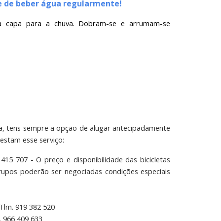
 e de beber água regularmente!
a capa para a chuva. Dobram-se e arrumam-se
eta, tens sempre a opção de alugar antecipadamente
estam esse serviço:
 415 707 - O preço e disponibilidade das bicicletas
rupos poderão ser negociadas condições especiais
 Tlm. 919 382 520
. 966 409 633