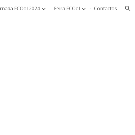
ornada ECOol 2024
Feira ECOol
Contactos
ion