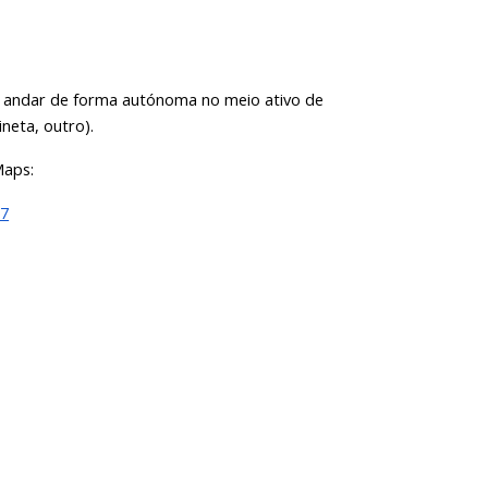
r andar de forma autónoma no meio ativo de
ineta, outro).
Maps:
E7