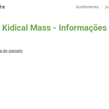
te
Acolhimento
J
ip to main content
Skip to navigat
Kidical Mass - Informações
ia do passeio