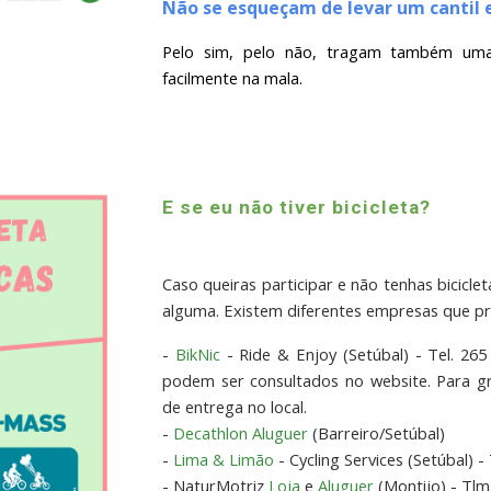
Não se esqueçam de levar um cantil
Pelo sim, pelo não, tragam também um
facilmente na mala.
E se eu não tiver bicicleta?
Caso queiras participar e não tenhas bicicl
alguma. Existem diferentes empresas que pr
-
BikNic
- Ride & Enjoy (Setúbal) - Tel. 265
podem ser consultados no website. Para g
de entrega no local.
-
Decathlon Aluguer
(Barreiro/Setúbal)
-
Lima & Limão
- Cycling Services (Setúbal) -
- NaturMotriz
Loja
e
Aluguer
(Montijo) - Tlm