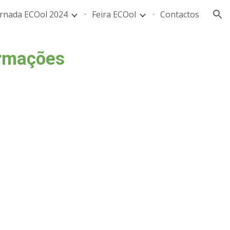
ornada ECOol 2024
Feira ECOol
Contactos
ion
ormações