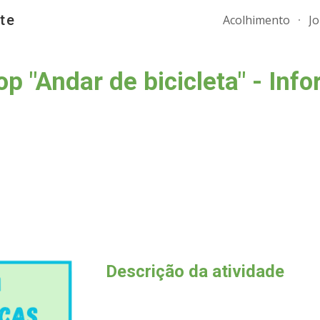
te
Acolhimento
J
ip to main content
Skip to navigat
p "Andar de bicicleta" - Inf
Descrição da atividade