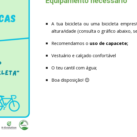
Equipamento necessário
A tua bicicleta ou uma bicicleta empr
altura/idade (consulta o gráfico abaixo, s
Recomendamos o
uso de capacete;
V
estuário e calçado confortável
O teu cantil com água;
Boa disposição!
😊